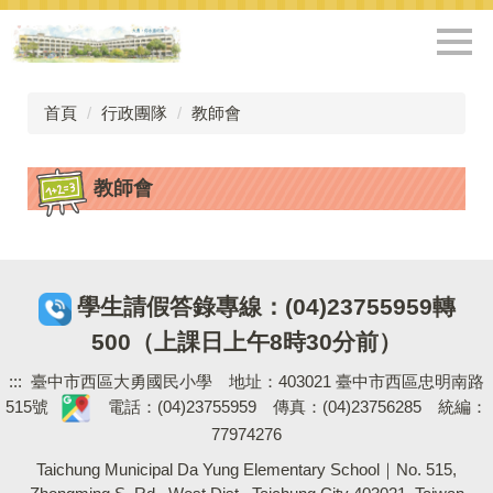
跳
到
主
要
內
首頁
行政團隊
教師會
容
區
教師會
學生請假答錄專線：(04)23755959轉
500（上課日上午8時30分前）
:::
臺中市西區大勇國民小學 地址：403021 臺中市西區忠明南路
515號
電話：(04)23755959 傳真：(04)23756285 統編：
77974276
Taichung Municipal Da Yung Elementary School｜No. 515,