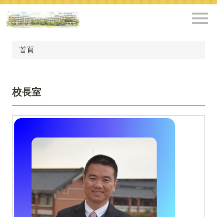
跳
到
主
要
內
首頁
容
區
校長室