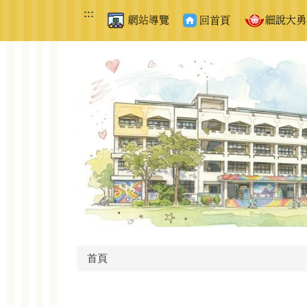
跳
:::
到
主
要
內
容
區
首頁