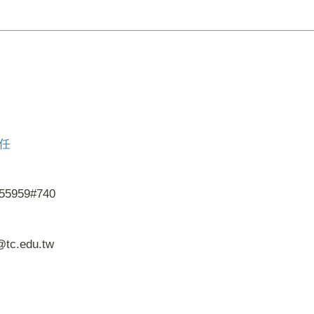
任
55959#740
tc.edu.tw
。