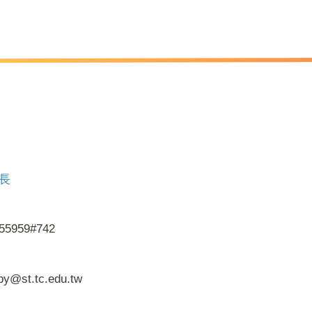
長
55959#742
py@st.tc.edu.tw