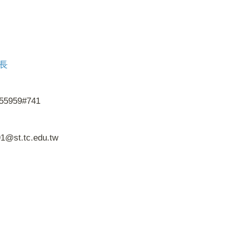
長
55959#741
1@st.tc.edu.tw