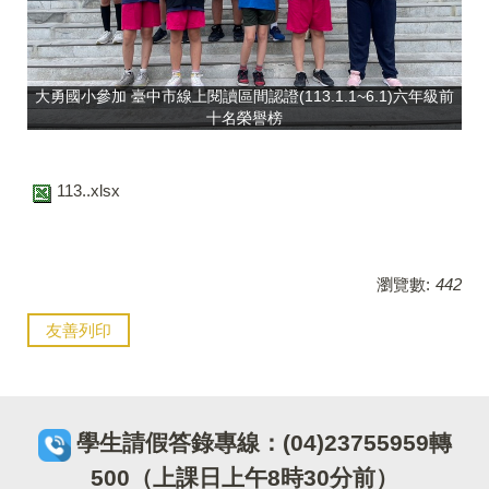
大勇國小參加 臺中市線上閱讀區間認證(113.1.1~6.1)六年級前
十名榮譽榜
113..xlsx
瀏覽數:
442
友善列印
學生請假答錄專線：(04)23755959轉
500（上課日上午8時30分前）