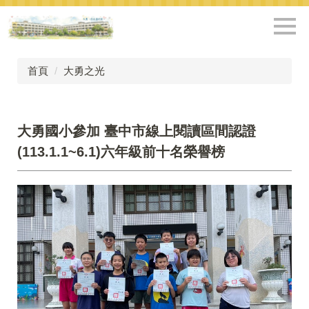
跳
到
主
要
內
首頁
大勇之光
容
區
大勇國小參加 臺中市線上閱讀區間認證
(113.1.1~6.1)六年級前十名榮譽榜