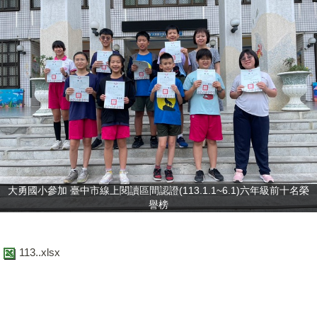
大勇國小參加 臺中市線上閱讀區間認證(113.1.1~6.1)六年級前十名榮
譽榜
113..xlsx