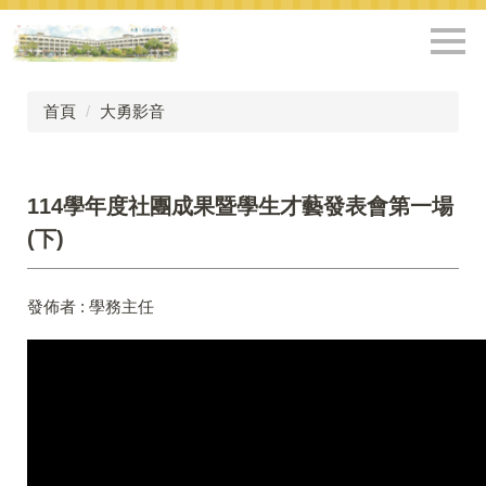
跳
到
主
要
內
首頁
大勇影音
容
區
114學年度社團成果暨學生才藝發表會第一場
(下)
發佈者 :
學務主任