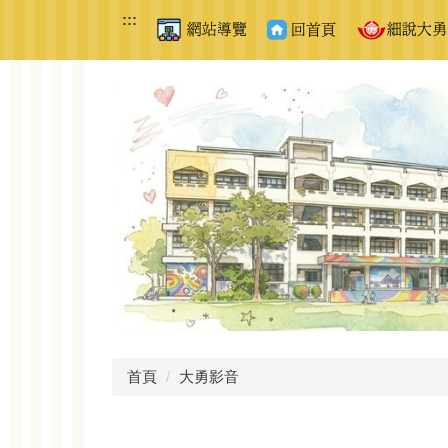
跳
:::
到
主
要
內
容
區
首頁
大勇影音