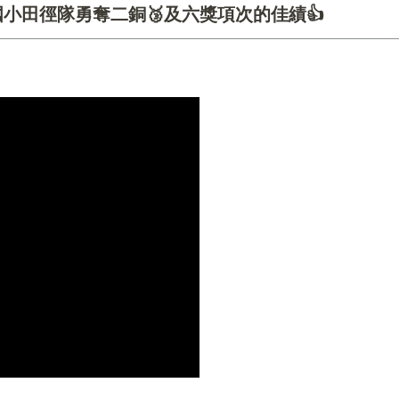
國小田徑隊勇奪二銅🥉及六獎項次的佳績👍