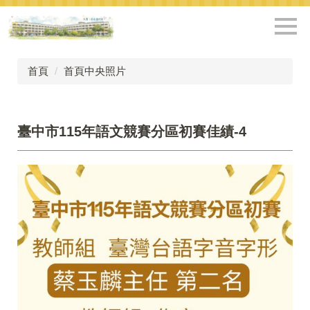
跳
到
主
要
內
首頁
首頁中央照片
容
區
臺中市115年語文競賽分區初賽佳績-4