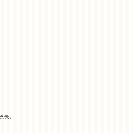
。
。
。
。
校長。