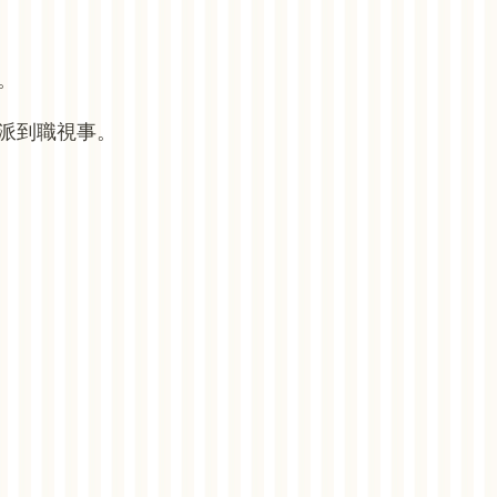
。
派到職視事。