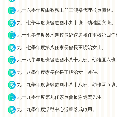
九十六學年度由教務主任王鴻裕代理校長職務。
九十七學年度班級數國小九十班、幼稚園六班。
九十七學年度吳水進校長經遴選接任本校第四任
九十七學年度第八任家長會長王琇治女士。
九十八學年度班級數國小八十九班、幼稚園六班
九十八學年度家長會長王琇治女士連任。
九十九學年度班級數國小八十八班、幼稚園五班
九十九學年度第九任家長會長謝錫宏先生。
九十九學年度活動中心通廊落成啟用。