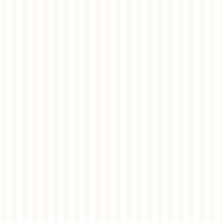
。
。
。